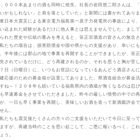
，０００本あまりの酒も同時に焼失。社長の岩田悠二郎さんは、
いかもしれない」と肩を落としていた』と新聞には書かれてあり
日本大震災による東京電力福島第一原子力発電所の事故により、
い込まれた経験があるだけに他人事とは思えませんでした。まして
られた歴史や伝統の重みを考えると、笹正宗酒造の皆さんの無念
たちの場合は、損害賠償金や国や県からの支援があり、幸いにも
、半年後には郡山の地で事業を再開することができましたが、笹
失されているだけに、どう再建されるのか、それを思うと胸が苦
日（日曜日）に、いつもお世話になっているあんどう酒店さんに
建応援のための募金箱が設置してありました。県酒造組合が募金
すね～！２０８年も続いている福島県内の酒蔵が無くなるのは忍
も早速募金をさせていただきました。昨今の厳しい情勢の中での
が、一日も早く事業を再開し、美味しいお酒を造って新酒鑑評会
せん。
たちも震災後たくさんの方々のご支援をいただいて今日に至って
ますが、再建当時のことを思い起こして、ご恩に報いるべく、こ
ょう。