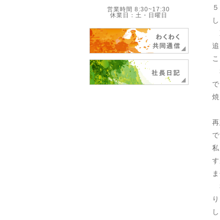
５
営業時間 8:30~17:30
休業日：土・日曜日
し
東
追
こ
私
で
焼
７
再
で
私
す
ま
私
り
し