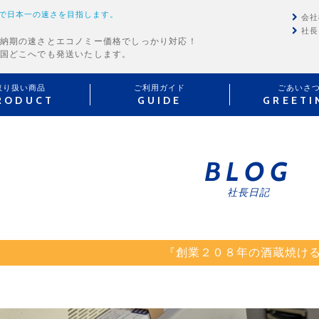
で日本一の速さを目指します。
会社
社長
納期の速さとエコノミー価格でしっかり対応！
国どこへでも発送いたします。
取り扱い商品
ご利用ガイド
ごあいさ
RODUCT
GUIDE
GREETI
BLOG
社長日記
『創業２０８年の酒蔵焼け