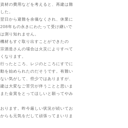
「資材の費用などを考えると、再建は難
ました。
翌日から避難を余儀なくされ、休業に
208年もの永きにわたって受け継いで
さは測り知れません。
機材もすぐ取り出すことができたの
正宗酒造さんの場合は火災によりすべて
しくなります。
行ったところ、レジのところにすでに
活動を始められたのだそうです。有難い
びない気がして、些少ではありますが、
再建は大変なご苦労が伴うことと思いま
でまた金賞をとってほしいと願ってやみ
おります。昨今厳しい状況が続いてお
れからも元気をだして頑張ってまいりま